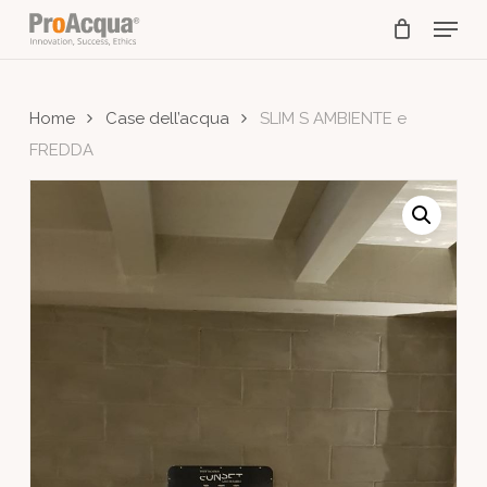
Skip
Menu
to
main
content
Home
Case dell’acqua
SLIM S AMBIENTE e
FREDDA