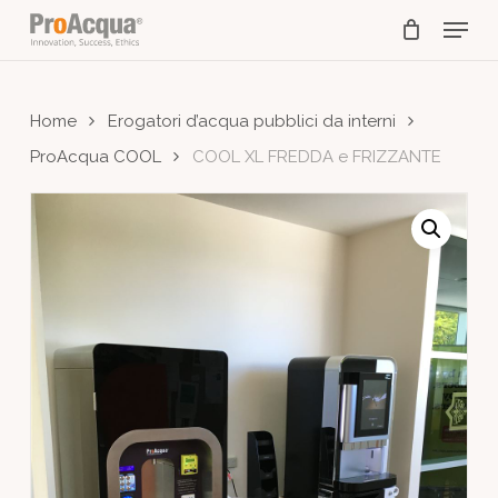
Skip
Menu
to
main
content
Home
Erogatori d’acqua pubblici da interni
ProAcqua COOL
COOL XL FREDDA e FRIZZANTE