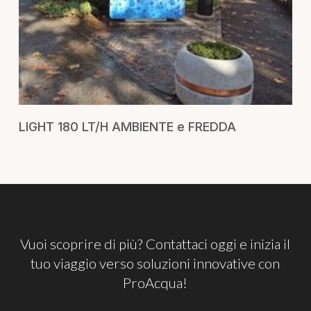
RICHIEDI UN PREVENTIVO
LIGHT 180 LT/H AMBIENTE e FREDDA
Vuoi
scoprire
di
più?
Contattaci
oggi
e
inizia
il
tuo
viaggio
verso
soluzioni
innovative
con
ProAcqua!