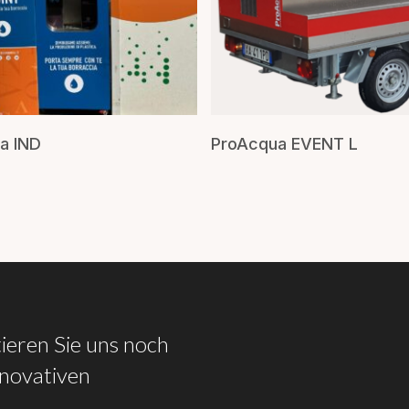
ICHIEDI UN PREVENTIVO
RICHIEDI UN PREVEN
a IND
ProAcqua EVENT L
ieren
Sie
uns
noch
nnovativen