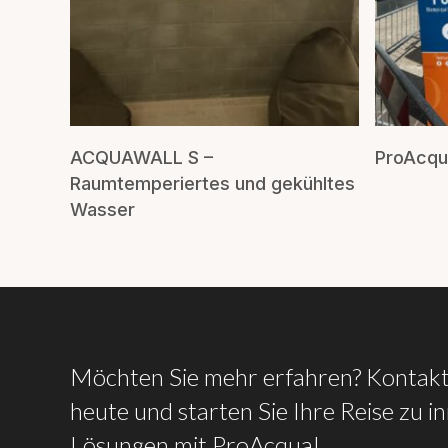
RICHIEDI UN PREVENTIVO
R
ACQUAWALL S –
ProAcqu
Raumtemperiertes und gekühltes
Wasser
Möchten
Sie
mehr
erfahren? Kontakt
heute
und
starten
Sie
Ihre
Reise
zu
i
Lösungen
mit
ProAcqua!