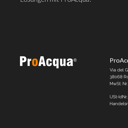
ProAc
Via del 
38068 Ro
MwSt. Nr
USt-IdNr.
Handelsr