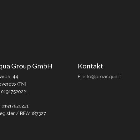
qua Group GmbH
Kontakt
Garda, 44
E:
info@proacqua.it
vereto (TN)
. 01917520221
: 01917520221
egister / REA: 187327