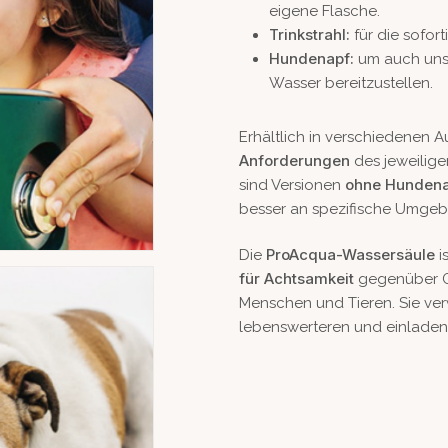
eigene Flasche.
Trinkstrahl:
für die sofor
Hundenapf:
um auch unse
Wasser bereitzustellen.
Erhältlich in verschiedenen 
Anforderungen
des jeweilige
ohne Hundenap
sind Versionen
besser an spezifische Umge
ProAcqua-Wassersäule
Die
i
für Achtsamkeit
gegenüber G
Menschen und Tieren. Sie ver
lebenswerteren und einladen