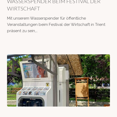
WASSERSPENDER BEIM FESTIVAL DER
DER
WIRTSCHAFT
WIRTSCHAFT
Mit unserem Wasserspender für öffentliche
Veranstaltungen beim Festival der Wirtschaft in Trient
präsent zu sein,…
WASSERSTATIONEN:
Einsparung,