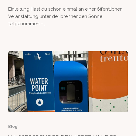
warum
Einleitung Hast du schon einmal an einer öffentlichen
man
Veranstaltung unter der brennenden Sonne
sich
teilgenommen –…
dafür
entscheiden
sollte
WASSERSPENDER
BEIM
Blog
FESTIVAL