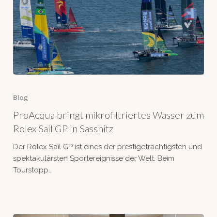
ProAcqua
bringt
Blog
mikrofiltriertes
ProAcqua bringt mikrofiltriertes Wasser zum
Wasser
zum
Rolex Sail GP in Sassnitz
Rolex
Der Rolex Sail GP ist eines der prestigeträchtigsten und
Sail
spektakulärsten Sportereignisse der Welt. Beim
GP
Tourstopp…
in
Sassnitz