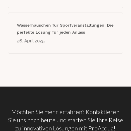
Wasserhäuschen für Sportveranstaltungen: Die
perfekte Lösung für jeden Anlass
26. April 2025
Möchten
Sie
mehr
erfahren? Kontaktieren
Sie
uns
noch
heute
und
starten
Sie
Ihre
Reise
zu
innovativen
Lösungen
mit
ProAcqua!