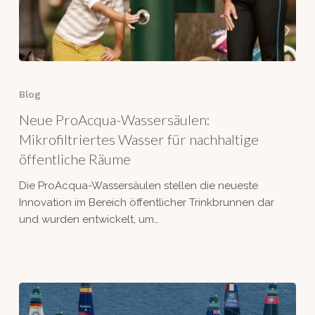
Neue
ProAcqua-
Blog
Wassersäulen:
Neue ProAcqua-Wassersäulen:
Mikrofiltriertes
Wasser
Mikrofiltriertes Wasser für nachhaltige
für
öffentliche Räume
nachhaltige
Die ProAcqua-Wassersäulen stellen die neueste
öffentliche
Innovation im Bereich öffentlicher Trinkbrunnen dar
Räume
und wurden entwickelt, um…