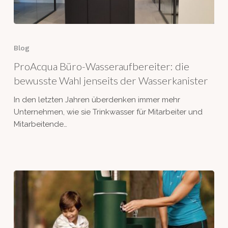
ProAcqua
Büro-
Blog
Wasseraufbereiter:
ProAcqua Büro-Wasseraufbereiter: die
die
bewusste
bewusste Wahl jenseits der Wasserkanister
Wahl
In den letzten Jahren überdenken immer mehr
jenseits
Unternehmen, wie sie Trinkwasser für Mitarbeiter und
der
Mitarbeitende…
Wasserkanister