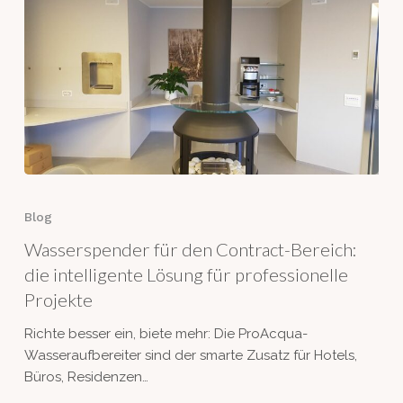
Wasserspender
für
Blog
den
Wasserspender für den Contract-Bereich:
Contract-
Bereich:
die intelligente Lösung für professionelle
die
Projekte
intelligente
Richte besser ein, biete mehr: Die ProAcqua-
Lösung
Wasseraufbereiter sind der smarte Zusatz für Hotels,
für
Büros, Residenzen…
professionelle
Projekte