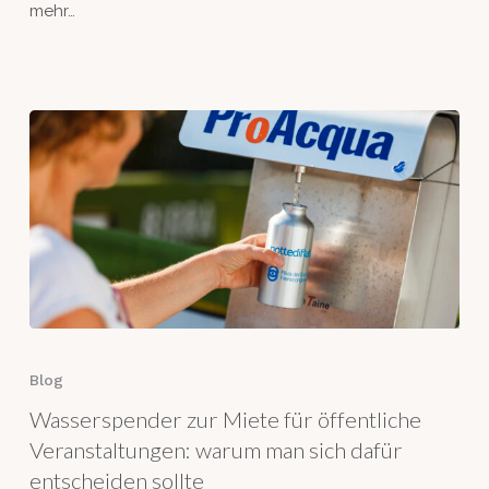
mehr…
Räume
💧
Wasserspender
zur
Blog
Miete
Wasserspender zur Miete für öffentliche
für
öffentliche
Veranstaltungen: warum man sich dafür
Veranstaltungen:
entscheiden sollte