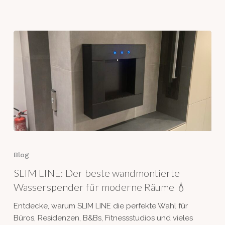
SLIM
LINE:
Blog
Der
SLIM LINE: Der beste wandmontierte
beste
wandmontierte
Wasserspender für moderne Räume 💧
Wasserspender
Entdecke, warum SLIM LINE die perfekte Wahl für
für
Büros, Residenzen, B&Bs, Fitnessstudios und vieles
moderne