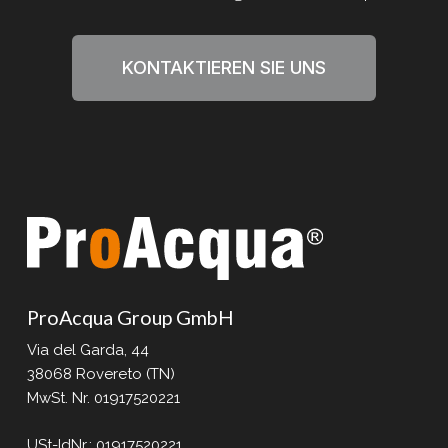
KONTAKTIEREN SIE UNS
ProAcqua Group GmbH
Via del Garda, 44
38068 Rovereto (TN)
MwSt. Nr. 01917520221
USt-IdNr.: 01917520221