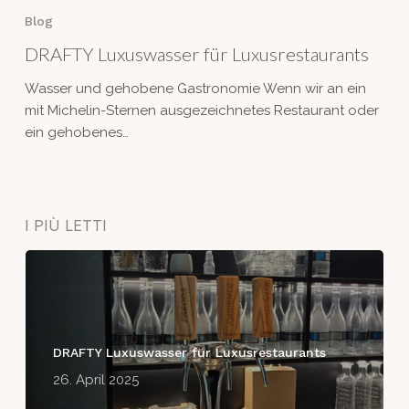
Luxuswasser
Blog
für
DRAFTY Luxuswasser für Luxusrestaurants
Luxusrestaurants
Wasser und gehobene Gastronomie Wenn wir an ein
mit Michelin-Sternen ausgezeichnetes Restaurant oder
ein gehobenes…
I PIÙ LETTI
DRAFTY Luxuswasser für Luxusrestaurants
26. April 2025