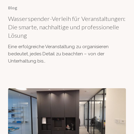
Verleih
Blog
für
Wasserspender-Verleih für Veranstaltungen:
Veranstaltungen:
Die
Die smarte, nachhaltige und professionelle
smarte,
Lösung
nachhaltige
Eine erfolgreiche Veranstaltung zu organisieren
und
bedeutet, jedes Detail zu beachten – von der
professionelle
Unterhaltung bis…
Lösung