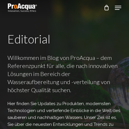
Skip
Menu
to
main
content
Editorial
Willkommen
im
Blog
von
ProAcqua
–
dem
Referenzpunkt
für
alle,
die
nach
innovativen
Lösungen
im
Bereich
der
Wasseraufbereitung
und
-verteilung
von
höchster
Qualität
suchen.
Hier finden Sie Updates zu Produkten, modernsten
Technologien und vertiefende Einblicke in die Welt des
sauberen und nachhaltigen Wassers. Unser Ziel ist es,
Sie über die neuesten Entwicklungen und Trends zu