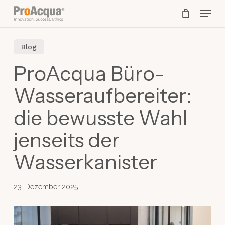
Skip
Menu
to
main
content
Blog
ProAcqua Büro-
Wasseraufbereiter:
die bewusste Wahl
jenseits der
Wasserkanister
23. Dezember 2025