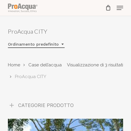
Skip
Menu
to
main
content
ProAcqua CITY
Ordinamento predefinito
Home
Case dell’acqua
Visualizzazione di 3 risultati
ProAcqua CITY
CATEGORIE PRODOTTO