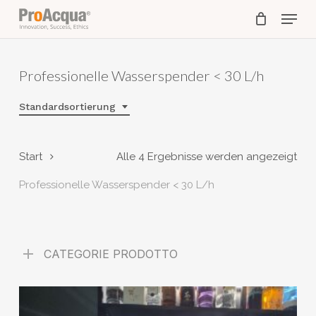
Skip
Menu
to
main
content
Professionelle Wasserspender < 30 L/h
Standardsortierung
Start
Alle 4 Ergebnisse werden angezeigt
Professionelle Wasserspender < 30 L/h
CATEGORIE PRODOTTO